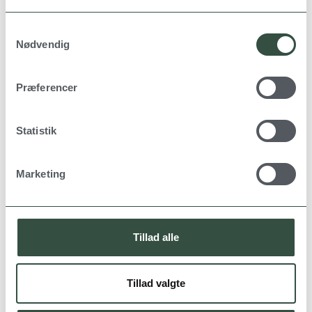
S
Nødvendig
a
m
t
Præferencer
y
k
k
Statistik
e
v
Marketing
a
l
g
Tillad alle
Tillad valgte