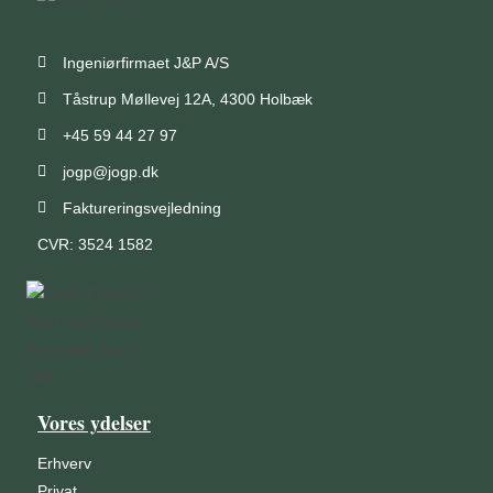
Ingeniørfirmaet J&P A/S
Tåstrup Møllevej 12A, 4300 Holbæk
+45 59 44 27 97
jogp@jogp.dk
Faktureringsvejledning
CVR: 3524 1582
Vores ydelser
Erhverv
Privat