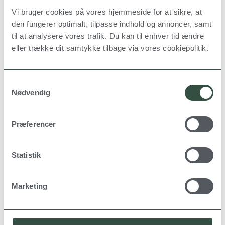
funktionalitet og teknisk stabilitet skal gå hånd i
Vi bruger cookies på vores hjemmeside for at sikre, at
hånd. Hos J&P Ingeniørfirma arbejder vi med
den fungerer optimalt, tilpasse indhold og annoncer, samt
løsninger, der understøtter en driftssikker bygning
til at analysere vores trafik. Du kan til enhver tid ændre
og gode forhold for mennesker, der bor og arbejder
eller trække dit samtykke tilbage via vores cookiepolitik.
i den.
S
Nødvendig
a
m
t
Der skal du vælge J&P
Præferencer
y
Ingeniørfirma
k
k
Statistik
Når der planlægges eller renoveres plejecentre,
e
er det vigtigt at have rådgivere, der forstår de
v
tekniske krav og bygningens funktion i
Marketing
a
hverdagen. Hos J&P Ingeniørfirma arbejder vi
l
med rådgivning, der sikrer et solidt teknisk
g
grundlag gennem hele projektet.