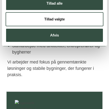
Tillad alle
Når du samarbejder med os, får du blandt andet:
Tillad valgte
Ingeniørrådgivning til plejecentre
Erfaring med projektering af pleje- og
sundhedsbygninger
Afvis
Teknisk dokumentation og beregninger
Samarbejde med arkitekter, entreprenører og
bygherrer
Vi arbejder med fokus på gennemtænkte
løsninger og stabile bygninger, der fungerer i
praksis.