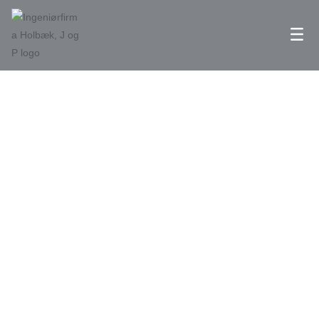
PLEJECENTRE
Ingeniørrådgivning til
plejecentre