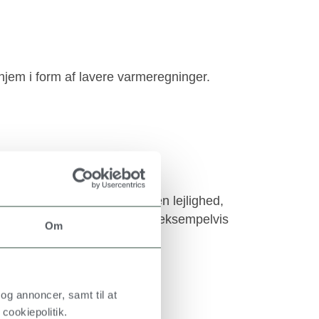
hjem i form af lavere varmeregninger.
gimærkning af et hus eller en lejlighed,
onkrete forbedringer. Det kan eksempelvis
Om
ller ydervægge
g døre
og annoncer, samt til at
llationer
cookiepolitik.