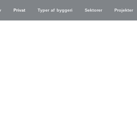
v
Privat
Typer af byggeri
Sektorer
Projekter
ng af bolig i Kø