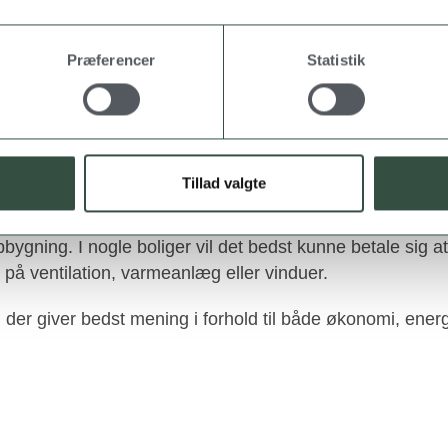
forbedret ventilation og
Disse forbedringer kan bå
Præferencer
Statistik
boligen mere komfortabel a
Tillad valgte
orbedringer bedst mening?
ygning. I nogle boliger vil det bedst kunne betale sig at
 på ventilation, varmeanlæg eller vinduer.
er, der giver bedst mening i forhold til både økonomi, ene