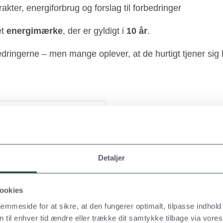
ter, energiforbrug og forslag til forbedringer
et
energimærke
, der er gyldigt i
10 år
.
dringerne – men mange oplever, at de hurtigt tjener sig 
Når der udarbejdes en ener
bliver der ofte peget på k
Detaljer
være:
bedre isolering af loft e
ookies
udskiftning af vinduer o
emmeside for at sikre, at den fungerer optimalt, tilpasse indhold 
optimering af varmeinsta
 til enhver tid ændre eller trække dit samtykke tilbage via vores 