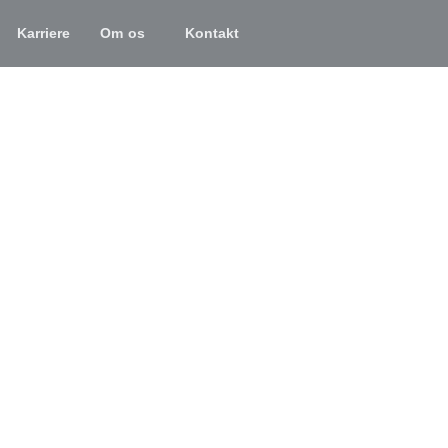
Karriere
Om os
Kontakt
benhavn og på