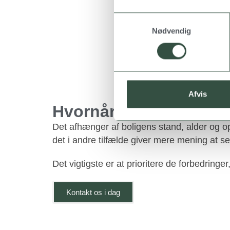
S
Nødvendig
a
m
t
y
k
k
Afvis
e
Hvornår giver energif
v
Det afhænger af boligens stand, alder og opb
a
det i andre tilfælde giver mere mening at se
l
g
Det vigtigste er at prioritere de forbedring
Kontakt os i dag