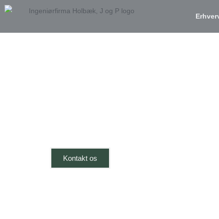
Erhver
FÅ PROFESSIONEL HJÆLP TIL
Energimærkni
Sjælland
Kontakt os