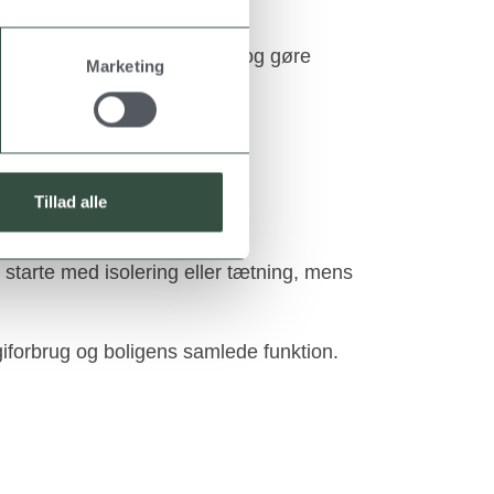
 indeklima
de reducere energiforbruget og gøre
Marketing
t bo i.
Tillad alle
 starte med isolering eller tætning, mens
rgiforbrug og boligens samlede funktion.