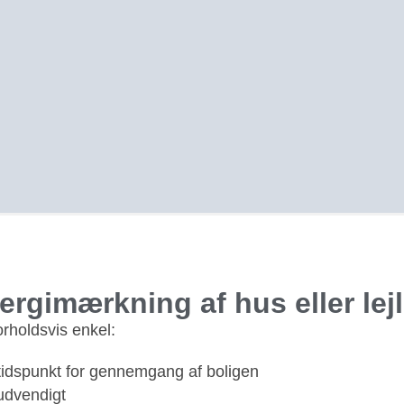
ergimærkning af hus eller lej
rholdsvis enkel:
t tidspunkt for gennemgang af boligen
udvendigt